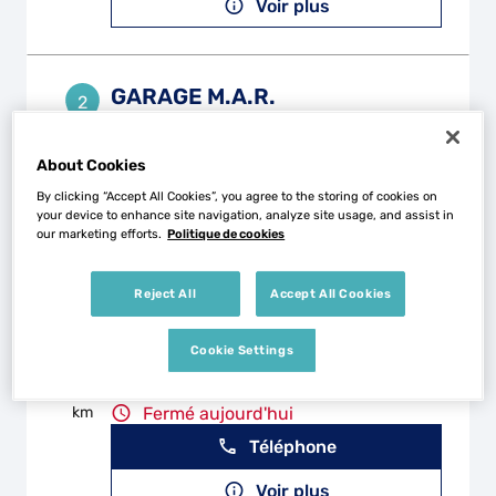
Voir plus
GARAGE M.A.R.
2
10 Rue des Balsamines
95100 ARGENTEUIL
13.77
About Cookies
km
Fermé aujourd'hui
By clicking “Accept All Cookies”, you agree to the storing of cookies on
Téléphone
your device to enhance site navigation, analyze site usage, and assist in
our marketing efforts.
Politique de cookies
Voir plus
Reject All
Accept All Cookies
GARAGE BATTS AUTO
3
Cookie Settings
79 Avenue de Stalingrad
95100 ARGENTEUIL
14.04
km
Fermé aujourd'hui
Téléphone
Voir plus