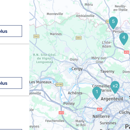
5
plus
4
plus
x2
1