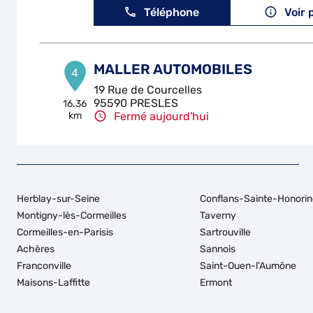
Téléphone
Voir 
MALLER AUTOMOBILES
4
19 Rue de Courcelles
95590 PRESLES
16.36
km
Fermé aujourd'hui
Téléphone
Voir 
L ATELIER60
5
Herblay-sur-Seine
Conflans-Sainte-Honorin
380 Rue Isaac Newton
Montigny-lès-Cormeilles
Taverny
60230 CHAMBLY
19.5 km
Cormeilles-en-Parisis
Sartrouville
Fermé aujourd'hui
Achères
Sannois
Téléphone
Voir 
Franconville
Saint-Ouen-l'Aumône
Maisons-Laffitte
Ermont