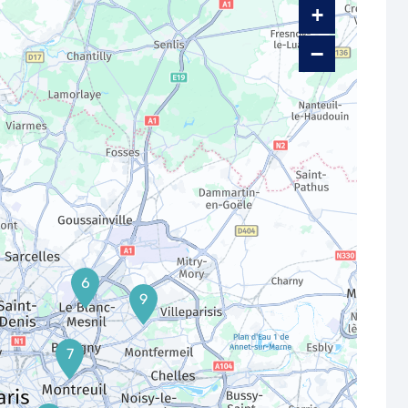
+
−
6
9
7