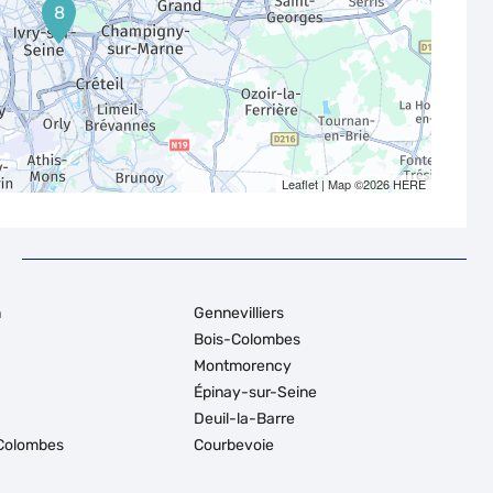
8
Leaflet
| Map ©2026
HERE
n
Gennevilliers
Bois-Colombes
Montmorency
Épinay-sur-Seine
Deuil-la-Barre
Colombes
Courbevoie