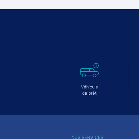
CARROSSERIE LECOMTE
6
38-40 Rue Maxime Gorki
93150 LE BLANC MESNIL
22.33
km
Fermé aujourd'hui
Téléphone
Voir 
GARAGE PARIS MOTORS
7
2 Rue du Vert Bois
93100 MONTREUIL
23.9 km
Fermé actuellement
Véhicule
Téléphone
Voir 
de prêt
GARAGE SALVA
8
27 Rue Constantin
94400 VITRY SUR SEINE
26.93
km
Fermé aujourd'hui
NOS SERVICES