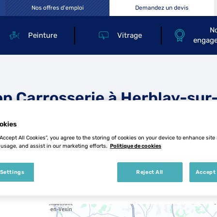
Nos offres d'emploi
Demandez un devis
N
Peinture
Vitrage
engag
op Carrosserie à Herblay-sur
okies
“Accept All Cookies”, you agree to the storing of cookies on your device to enhance site
 usage, and assist in our marketing efforts.
Politique de cookies
 Settings
Reject All
Accept 
9 Top Carrosserie à Herblay-sur-Seine