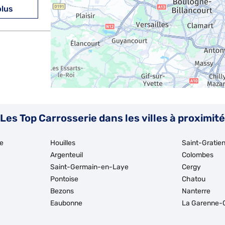
plus
plus
Les Top Carrosserie dans les villes à proximité
e
Houilles
Saint-Gratie
Argenteuil
Colombes
Saint-Germain-en-Laye
Cergy
Pontoise
Chatou
plus
Bezons
Nanterre
Eaubonne
La Garenne-