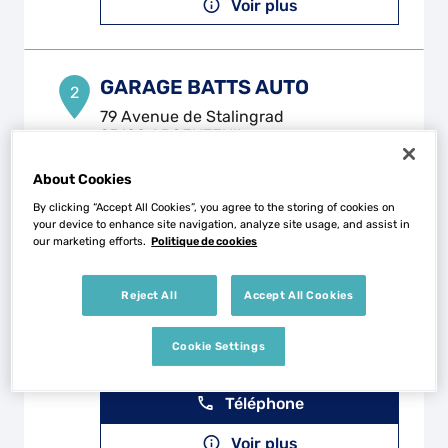
Voir plus
GARAGE BATTS AUTO
2
79 Avenue de Stalingrad
95100 ARGENTEUIL
10.41
km
Fermé actuellement
About Cookies
Téléphone
By clicking “Accept All Cookies”, you agree to the storing of cookies on
Voir plus
your device to enhance site navigation, analyze site usage, and assist in
our marketing efforts.
Politique de cookies
Reject All
Accept All Cookies
GARAGE M.A.R.
3
10 Rue des Balsamines
Cookie Settings
95100 ARGENTEUIL
10.65
km
Fermé aujourd'hui
Téléphone
Voir plus