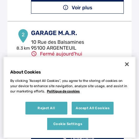
Voir plus
GARAGE M.A.R.
2
10 Rue des Balsamines
95100 ARGENTEUIL
8.3 km
Fermé aujourd'hui
Téléphone
About Cookies
Voir plus
By clicking “Accept All Cookies”, you agree to the storing of cookies on
your device to enhance site navigation, analyze site usage, and assist in
our marketing efforts.
Politique de cookies
CARROSSERIE JDS
3
Reject All
Accept All Cookies
183 Avenue Maurice Berteaux
78500 SARTROUVILLE
9.11 km
Ouvert 08:00 - 12:00 et 14:00 -
Cookie Settings
18:00
Téléphone