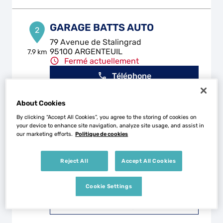
GARAGE BATTS AUTO
2
79 Avenue de Stalingrad
95100 ARGENTEUIL
7.9 km
Fermé actuellement
Téléphone
Voir plus
About Cookies
By clicking “Accept All Cookies”, you agree to the storing of cookies on
your device to enhance site navigation, analyze site usage, and assist in
our marketing efforts.
Politique de cookies
GARAGE M.A.R.
3
10 Rue des Balsamines
95100 ARGENTEUIL
8.52 km
Reject All
Accept All Cookies
Fermé aujourd'hui
Téléphone
Cookie Settings
Voir plus