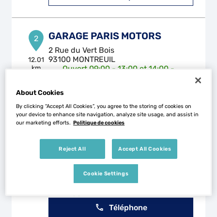
GARAGE PARIS MOTORS
2
2 Rue du Vert Bois
93100 MONTREUIL
12.01
km
Ouvert 09:00 - 13:00 et 14:00 -
18:00
Téléphone
About Cookies
By clicking “Accept All Cookies”, you agree to the storing of cookies on
Voir plus
your device to enhance site navigation, analyze site usage, and assist in
our marketing efforts.
Politique de cookies
GARAGE BATTS AUTO
Reject All
Accept All Cookies
3
79 Avenue de Stalingrad
95100 ARGENTEUIL
Cookie Settings
14.63
km
Ouvert 08:30 - 12:00 et 13:30 -
17:30
Téléphone