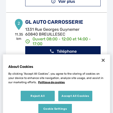
Voir plus
GL AUTO CARROSSERIE
2
1331 Rue Georges Guynemer
60840 BREUILLESEC
11.35
km
Ouvert 08:00 - 12:00 et 14:00 -
17:00
Téléphone
Voir plus
About Cookies
By clicking “Accept All Cookies”, you agree to the storing of cookies on
your device to enhance site navigation, analyze site usage, and assist in
GARAGE DU GOLF
our marketing efforts.
Politique de cookies
3
27 Rue de Mortefontaine
60520 THIERS-SUR-THEVE
16.66
Reject All
Accept All Cookies
km
Ouvert 08:30 - 12:30 et 14:00 -
18:00
Cookie Settings
Téléphone