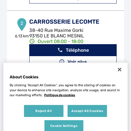
CARROSSERIE LECOMTE
2
38-40 Rue Maxime Gorki
93150 LE BLANC MESNIL
6.13 km
Ouvert 08:00 - 18:00
Téléphone
Voir plus
About Cookies
GARAGE PASCAL
By clicking “Accept All Cookies”, you agree to the storing of cookies on
3
your device to enhance site navigation, analyze site usage, and assist in
22 Avenue Pascal
our marketing efforts.
Politique de cookies
93370 MONTFERMEIL
6.51 km
Ouvert 09:00 - 12:00 et 13:30 -
18:00
Reject All
Accept All Cookies
Téléphone
Cookie Settings