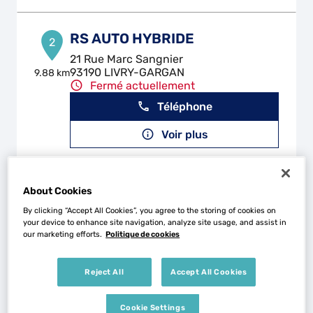
RS AUTO HYBRIDE
2
21 Rue Marc Sangnier
93190 LIVRY-GARGAN
9.88 km
Fermé actuellement
Téléphone
Voir plus
GARAGE PARIS MOTORS
About Cookies
3
By clicking “Accept All Cookies”, you agree to the storing of cookies on
2 Rue du Vert Bois
your device to enhance site navigation, analyze site usage, and assist in
93100 MONTREUIL
12.85
our marketing efforts.
Politique de cookies
km
Fermé actuellement
Téléphone
Reject All
Accept All Cookies
Voir plus
Cookie Settings