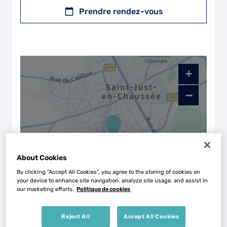
Prendre rendez-vous
+
−
About Cookies
By clicking “Accept All Cookies”, you agree to the storing of cookies on
your device to enhance site navigation, analyze site usage, and assist in
our marketing efforts.
Politique de cookies
Naviguer
Itinéraire
Reject All
Accept All Cookies
Leaflet
| Map ©2026
HERE