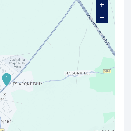
+
−
1