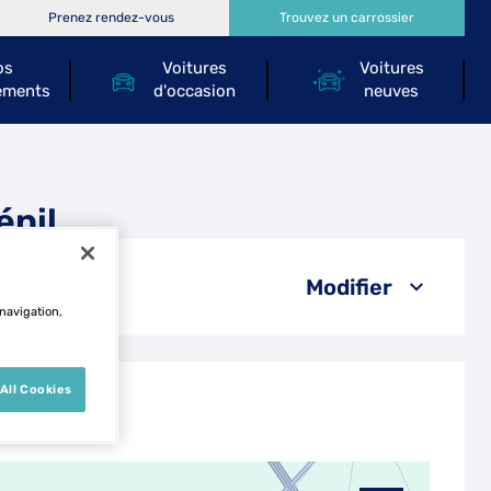
Prenez rendez-vous
Trouvez un carrossier
os
Voitures
Voitures
ements
d'occasion
neuves
énil
Modifier
 navigation,
All Cookies