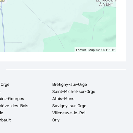
Leaflet
| Map ©2026
HERE
-Orge
Brétigny-sur-Orge
e
Saint-Michel-sur-Orge
aint-Georges
Athis-Mons
viève-des-Bois
Savigny-sur-Orge
ie
Villeneuve-le-Roi
mbault
Orly