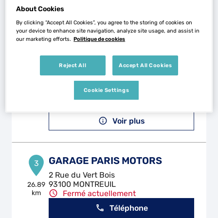
Voir plus
About Cookies
By clicking “Accept All Cookies”, you agree to the storing of cookies on
your device to enhance site navigation, analyze site usage, and assist in
our marketing efforts.
Politique de cookies
CARROSSERIE AUTO
2
DOURDAN
Reject All
Accept All Cookies
25.85
17 Rue de la Gaudree
km
91410 DOURDAN
Fermé actuellement
Cookie Settings
Téléphone
Voir plus
GARAGE PARIS MOTORS
3
2 Rue du Vert Bois
93100 MONTREUIL
26.89
km
Fermé actuellement
Téléphone