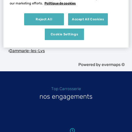
Voir plus
our marketing efforts.
Politique de cookies
Reject All
Accept All Cookies
Les Top Carrosserie dans les villes à proximité
Cookie Settings
Trouver un Top Carrosserie
Dammarie-les-Lys
Powered by
evermaps ©
Top Carrosserie
nos engagements