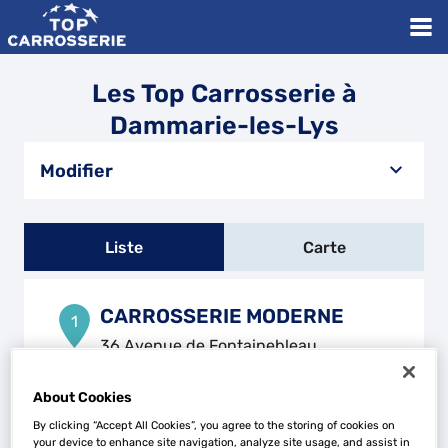
Les Top Carrosserie à
Dammarie-les-Lys
Modifier
Liste
Carte
CARROSSERIE MODERNE
1
36 Avenue de Fontainebleau
77760 LA CHAPELLE LA REINE
22.19
km
Fermé actuellement
About Cookies
Téléphone
By clicking “Accept All Cookies”, you agree to the storing of cookies on
your device to enhance site navigation, analyze site usage, and assist in