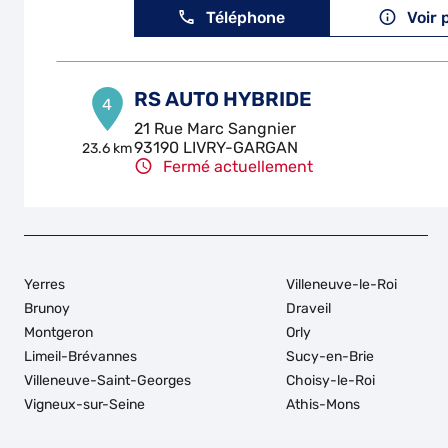
Téléphone
Voir 
RS AUTO HYBRIDE
4
21 Rue Marc Sangnier
93190 LIVRY-GARGAN
23.6 km
Fermé actuellement
Téléphone
Voir 
CARROSSERIE LECOMTE
5
Yerres
Villeneuve-le-Roi
38-40 Rue Maxime Gorki
Brunoy
Draveil
93150 LE BLANC MESNIL
25.08
Montgeron
Orly
km
Fermé aujourd'hui
Limeil-Brévannes
Sucy-en-Brie
Téléphone
Voir 
Villeneuve-Saint-Georges
Choisy-le-Roi
Vigneux-sur-Seine
Athis-Mons