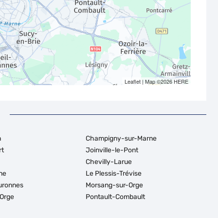
Leaflet
| Map ©2026
HERE
n
Champigny-sur-Marne
rt
Joinville-le-Pont
Chevilly-Larue
ne
Le Plessis-Trévise
uronnes
Morsang-sur-Orge
-Orge
Pontault-Combault