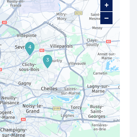
+
−
4
3