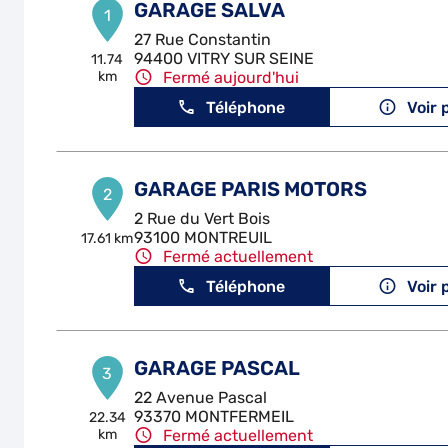
GARAGE SALVA
1
27 Rue Constantin
94400 VITRY SUR SEINE
11.74
km
Fermé aujourd'hui
Téléphone
Voir 
GARAGE PARIS MOTORS
2
2 Rue du Vert Bois
93100 MONTREUIL
17.61 km
Fermé actuellement
Téléphone
Voir 
GARAGE PASCAL
3
22 Avenue Pascal
93370 MONTFERMEIL
22.34
km
Fermé actuellement