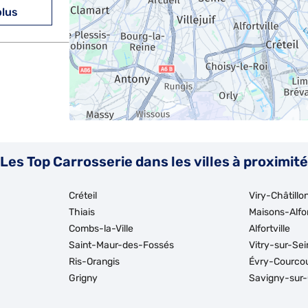
plus
plus
Les Top Carrosserie dans les villes à proximité
Créteil
Viry-Châtillo
Thiais
Maisons-Alfo
Combs-la-Ville
Alfortville
Saint-Maur-des-Fossés
Vitry-sur-Sei
plus
Ris-Orangis
Évry-Courco
Grigny
Savigny-sur