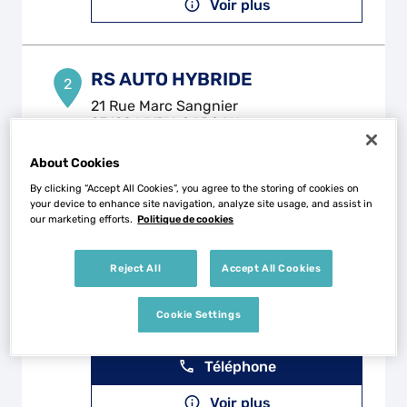
Voir plus
RS AUTO HYBRIDE
2
21 Rue Marc Sangnier
93190 LIVRY-GARGAN
8.5 km
Fermé actuellement
About Cookies
Téléphone
By clicking “Accept All Cookies”, you agree to the storing of cookies on
Voir plus
your device to enhance site navigation, analyze site usage, and assist in
our marketing efforts.
Politique de cookies
Reject All
Accept All Cookies
GARAGE PARIS MOTORS
3
2 Rue du Vert Bois
Cookie Settings
93100 MONTREUIL
9.01 km
Fermé actuellement
Téléphone
Voir plus