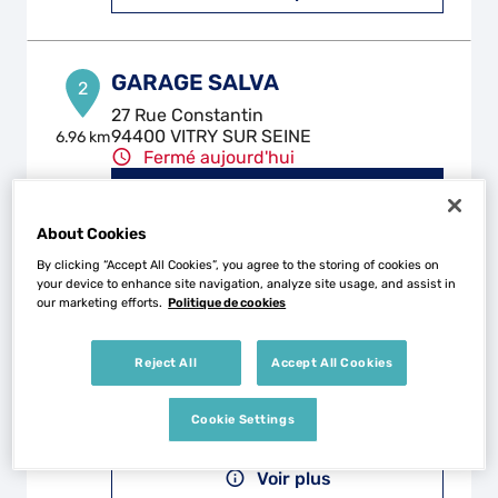
GARAGE SALVA
2
27 Rue Constantin
94400 VITRY SUR SEINE
6.96 km
Fermé aujourd'hui
Téléphone
Voir plus
About Cookies
By clicking “Accept All Cookies”, you agree to the storing of cookies on
your device to enhance site navigation, analyze site usage, and assist in
our marketing efforts.
Politique de cookies
CARROSSERIE LECOMTE
3
38-40 Rue Maxime Gorki
Reject All
Accept All Cookies
93150 LE BLANC MESNIL
8.65 km
Fermé aujourd'hui
Cookie Settings
Téléphone
Voir plus