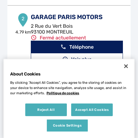
GARAGE PARIS MOTORS
2
2 Rue du Vert Bois
93100 MONTREUIL
4.79 km
Fermé actuellement
Téléphone
Voir plus
About Cookies
By clicking “Accept All Cookies”, you agree to the storing of cookies on
RS AUTO HYBRIDE
3
your device to enhance site navigation, analyze site usage, and assist in
21 Rue Marc Sangnier
our marketing efforts.
Politique de cookies
93190 LIVRY-GARGAN
5.54 km
Fermé actuellement
Reject All
Accept All Cookies
Téléphone
Cookie Settings
Voir plus