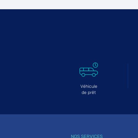
GARAGE BATTS AUTO
6
79 Avenue de Stalingrad
95100 ARGENTEUIL
18.94
km
Ouvert 08:30 - 12:00 et 13:30 - 17:30
Téléphone
Voir 
GARAGE M.A.R.
7
10 Rue des Balsamines
95100 ARGENTEUIL
19.96
km
Fermé aujourd'hui
Véhicule
Téléphone
Voir 
de prêt
CARROSSERIE JDS
8
183 Avenue Maurice Berteaux
78500 SARTROUVILLE
23.99
km
Ouvert 08:00 - 12:00 et 14:00 - 18:00
NOS SERVICES