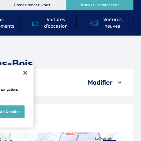
Prenez rendez-vous
Trouvez un carrossier
os
Voitures
Voitures
ements
d'occasion
neuves
us-Bois
Modifier
 navigation,
All Cookies