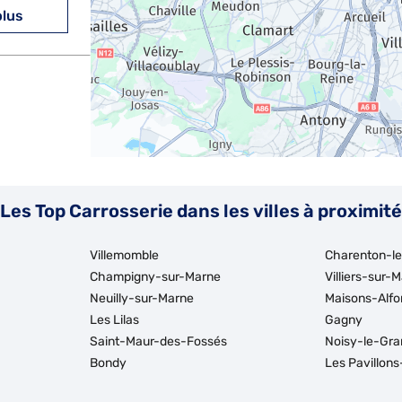
plus
plus
Les Top Carrosserie dans les villes à proximité
Villemomble
Charenton-l
Champigny-sur-Marne
Villiers-sur-
Neuilly-sur-Marne
Maisons-Alfo
Les Lilas
Gagny
plus
Saint-Maur-des-Fossés
Noisy-le-Gra
Bondy
Les Pavillon