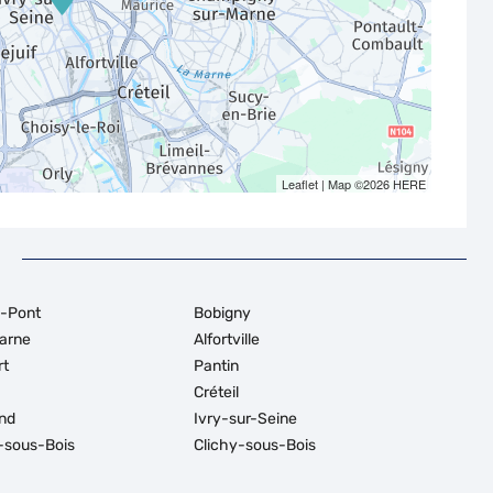
Leaflet
| Map ©2026
HERE
e-Pont
Bobigny
Marne
Alfortville
rt
Pantin
Créteil
nd
Ivry-sur-Seine
s-sous-Bois
Clichy-sous-Bois