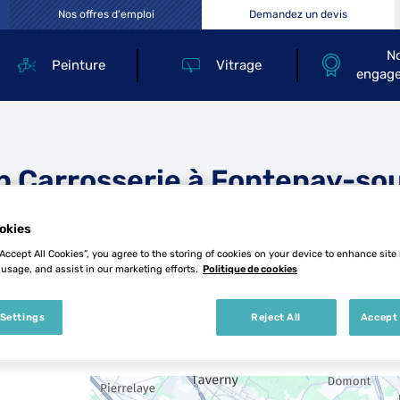
Nos offres d'emploi
Demandez un devis
N
Peinture
Vitrage
engag
p Carrosserie à Fontenay-so
okies
s
“Accept All Cookies”, you agree to the storing of cookies on your device to enhance site
 usage, and assist in our marketing efforts.
Politique de cookies
 Settings
Reject All
Accept 
8 Top Carrosserie à Fontenay-sous-Bois