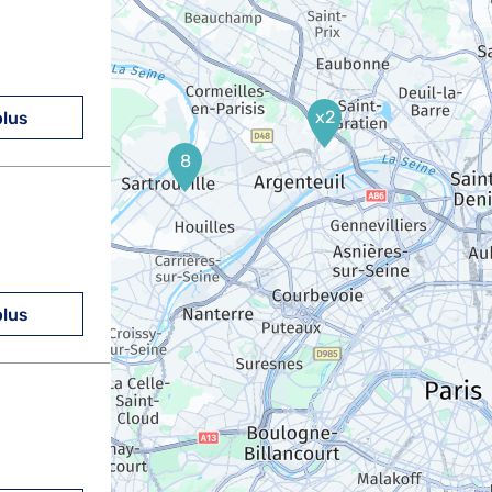
x2
plus
8
plus