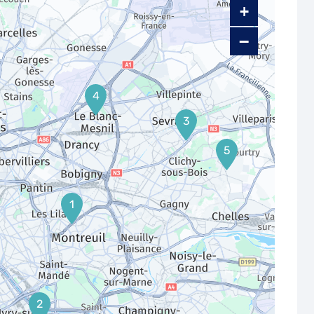
+
−
4
3
5
1
2