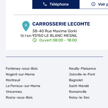
Téléphone
Voir 
CARROSSERIE LECOMTE
4
38-40 Rue Maxime Gorki
93150 LE BLANC MESNIL
10.1 km
Ouvert 08:00 - 18:00
Téléphone
Voir 
GARAGE PASCAL
5
Fontenay-sous-Bois
Neuilly-Plaisance
22 Avenue Pascal
Nogent-sur-Marne
Joinville-le-Pont
93370 MONTFERMEIL
10.35
Montreuil
Bagnolet
km
Ouvert 09:00 - 12:00 et 13:30 - 18:00
Le Perreux-sur-Marne
Saint-Mandé
Téléphone
Voir 
Vincennes
Romainville
Rosny-sous-Bois
Noisy-le-Sec