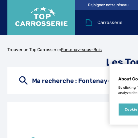
Rejoignez notre réseau
Carrosserie
Trouver un Top Carrosserie
Fontenay-sous-Bois
Les To
About Co
Ma recherche :
Fontenay-sous-Boi
By clicking 
analyze site
Cookie