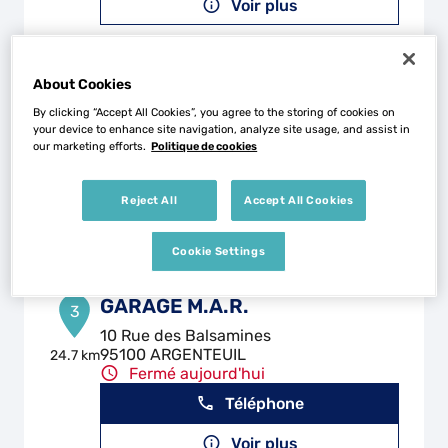
Voir plus
GARAGE BATTS AUTO
About Cookies
2
By clicking “Accept All Cookies”, you agree to the storing of cookies on
79 Avenue de Stalingrad
your device to enhance site navigation, analyze site usage, and assist in
95100 ARGENTEUIL
24.55
our marketing efforts.
Politique de cookies
km
Fermé aujourd'hui
Téléphone
Reject All
Accept All Cookies
Voir plus
Cookie Settings
GARAGE M.A.R.
3
10 Rue des Balsamines
95100 ARGENTEUIL
24.7 km
Fermé aujourd'hui
Téléphone
Voir plus