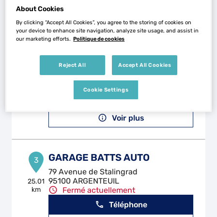
About Cookies
Voir plus
By clicking “Accept All Cookies”, you agree to the storing of cookies on
your device to enhance site navigation, analyze site usage, and assist in
our marketing efforts.
Politique de cookies
GARAGE M.A.R.
2
10 Rue des Balsamines
Reject All
Accept All Cookies
95100 ARGENTEUIL
24.9 km
Fermé aujourd'hui
Cookie Settings
Téléphone
Voir plus
GARAGE BATTS AUTO
3
79 Avenue de Stalingrad
95100 ARGENTEUIL
25.01
km
Fermé actuellement
Téléphone