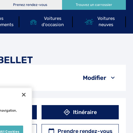
Prenez rendez-vous
Trouvez un carrossier
os
Voitures
Voitures
ements
d'occasion
neuves
 BELLET
Modifier
 navigation,
éphone
Itinéraire
r un devis
Prendre rendez-vous
All Cookies