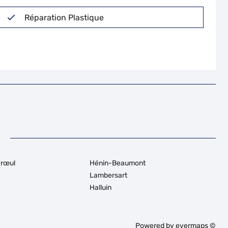
Réparation Plastique
rœul
Hénin-Beaumont
Lambersart
Halluin
Powered by
evermaps ©