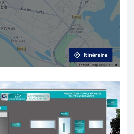
Itinéraire
Leaflet
| Map ©2026
HERE