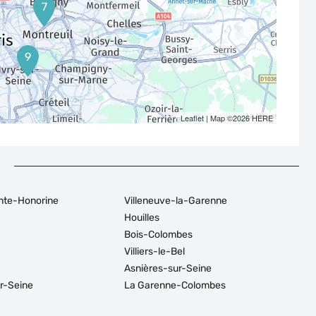
7
9
Leaflet
| Map ©2026
HERE
nte-Honorine
Villeneuve-la-Garenne
Houilles
Bois-Colombes
Villiers-le-Bel
Asnières-sur-Seine
ur-Seine
La Garenne-Colombes