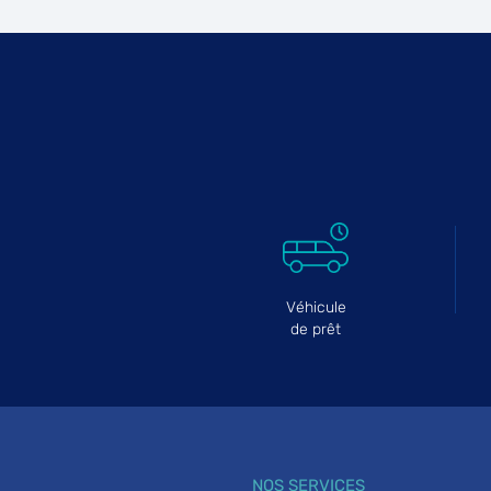
CARROSSERIE LECOMTE
6
38-40 Rue Maxime Gorki
93150 LE BLANC MESNIL
18.12
km
Fermé aujourd'hui
Téléphone
Voir 
GARAGE PARIS MOTORS
7
2 Rue du Vert Bois
93100 MONTREUIL
21.74
km
Ouvert 09:00 - 13:00 et 14:00 - 18:00
Véhicule
Téléphone
Voir 
de prêt
RS AUTO HYBRIDE
8
21 Rue Marc Sangnier
93190 LIVRY-GARGAN
24.71
km
Fermé actuellement
NOS SERVICES