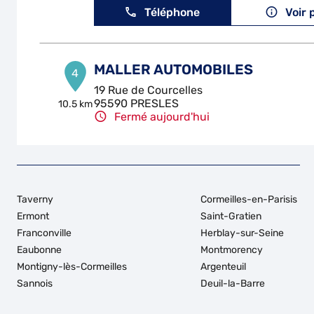
Téléphone
Voir 
MALLER AUTOMOBILES
4
19 Rue de Courcelles
95590 PRESLES
10.5 km
Fermé aujourd'hui
Téléphone
Voir 
L ATELIER60
5
Taverny
Cormeilles-en-Parisis
380 Rue Isaac Newton
Ermont
Saint-Gratien
60230 CHAMBLY
15.09
Franconville
Herblay-sur-Seine
km
Fermé aujourd'hui
Eaubonne
Montmorency
Téléphone
Voir 
Montigny-lès-Cormeilles
Argenteuil
Sannois
Deuil-la-Barre