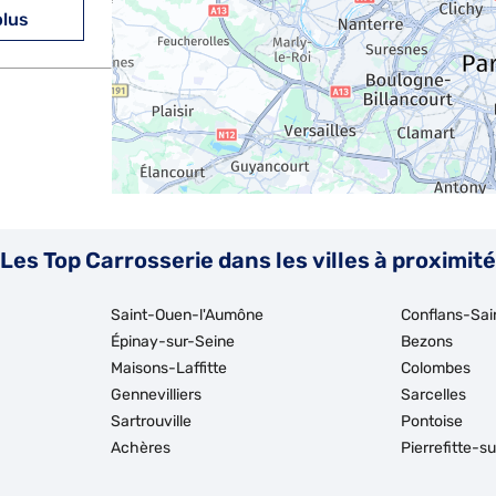
plus
plus
Les Top Carrosserie dans les villes à proximité
Saint-Ouen-l'Aumône
Conflans-Sai
Épinay-sur-Seine
Bezons
Maisons-Laffitte
Colombes
Gennevilliers
Sarcelles
plus
Sartrouville
Pontoise
Achères
Pierrefitte-s