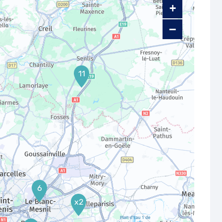
+
−
11
6
x2