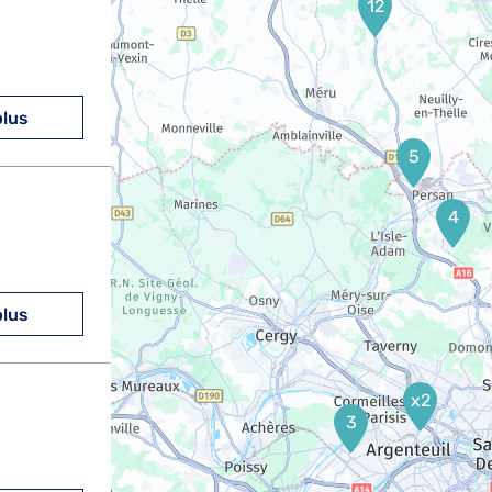
12
plus
5
4
plus
x2
3