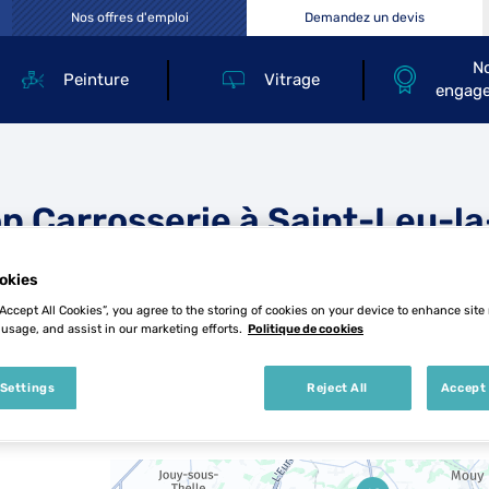
Nos offres d'emploi
Demandez un devis
N
Peinture
Vitrage
engag
op Carrosserie à Saint-Leu-la
okies
“Accept All Cookies”, you agree to the storing of cookies on your device to enhance site
 usage, and assist in our marketing efforts.
Politique de cookies
 Settings
Reject All
Accept 
12 Top Carrosserie à Saint-Leu-la-Forêt