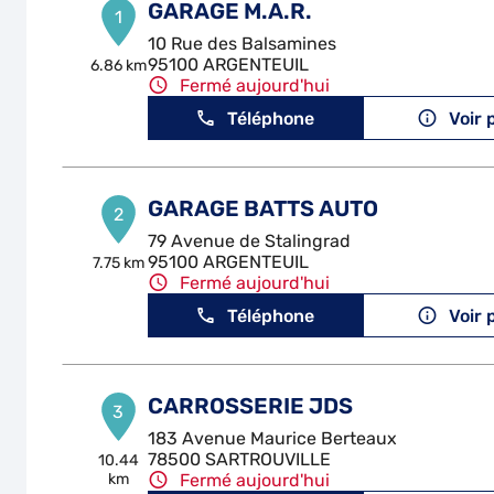
GARAGE M.A.R.
1
10 Rue des Balsamines
95100 ARGENTEUIL
6.86 km
Fermé aujourd'hui
Téléphone
Voir 
GARAGE BATTS AUTO
2
79 Avenue de Stalingrad
95100 ARGENTEUIL
7.75 km
Fermé aujourd'hui
Téléphone
Voir 
CARROSSERIE JDS
3
183 Avenue Maurice Berteaux
78500 SARTROUVILLE
10.44
km
Fermé aujourd'hui