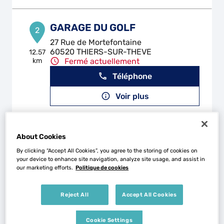
GARAGE DU GOLF
2
27 Rue de Mortefontaine
60520 THIERS-SUR-THEVE
12.57
km
Fermé actuellement
Téléphone
Voir plus
RS AUTO HYBRIDE
About Cookies
3
By clicking “Accept All Cookies”, you agree to the storing of cookies on
21 Rue Marc Sangnier
your device to enhance site navigation, analyze site usage, and assist in
93190 LIVRY-GARGAN
13.81
our marketing efforts.
Politique de cookies
km
Fermé actuellement
Téléphone
Reject All
Accept All Cookies
Voir plus
Cookie Settings