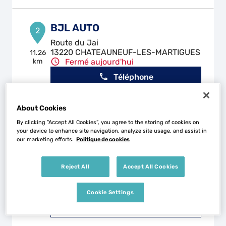
BJL AUTO
2
Route du Jai
13220 CHATEAUNEUF-LES-MARTIGUES
11.26
km
Fermé aujourd'hui
Téléphone
Voir plus
About Cookies
By clicking “Accept All Cookies”, you agree to the storing of cookies on
your device to enhance site navigation, analyze site usage, and assist in
CARROSSERIE 2 MARTIGUES
our marketing efforts.
Politique de cookies
3
Rn 568
13500 MARTIGUES
16.71
Reject All
Accept All Cookies
km
Fermé aujourd'hui
Téléphone
Cookie Settings
Voir plus