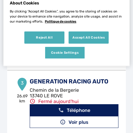
About Cookies
By clicking “Accept All Cookies”, you agree to the storing of cookies on
BJL AUTO
your device to enhance site navigation, analyze site usage, and assist in
2
our marketing efforts.
Politique de cookies
Route du Jai
13220 CHATEAUNEUF-LES-MARTIGUES
17.75
km
Fermé aujourd'hui
Reject All
Accept All Cookies
Téléphone
Cookie Settings
Voir plus
GENERATION RACING AUTO
3
Chemin de la Bergerie
13740 LE ROVE
26.69
km
Fermé aujourd'hui
Téléphone
Voir plus