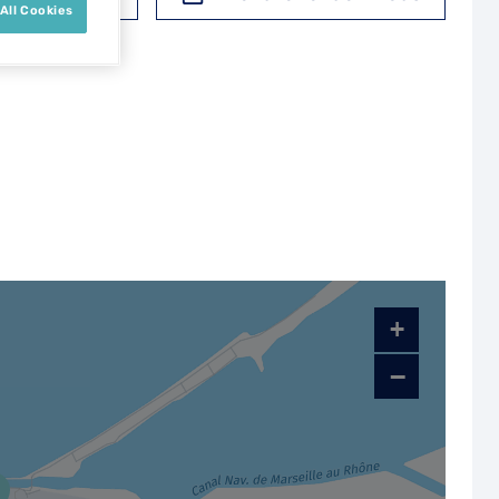
All Cookies
+
−