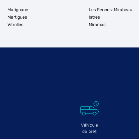
Marignane
Les Pennes-Mirabeau
Martigues
Istres
Vitrolles
Miramas
Véhicule
de prêt