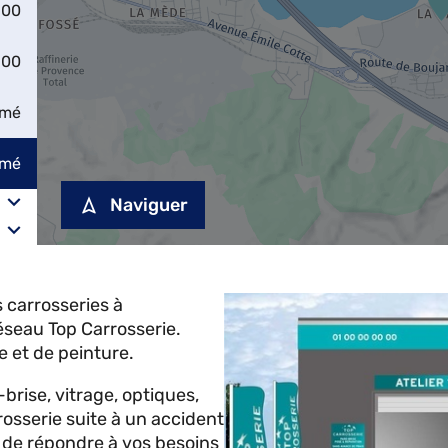
:00
:00
rmé
rmé
Naviguer
 carrosseries à
au Top Carrosserie.
e et de peinture.
-brise, vitrage, optiques,
rosserie suite à un accident
n de répondre à vos besoins