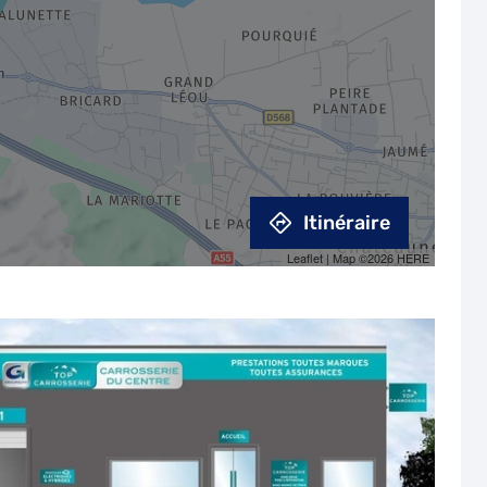
Itinéraire
Leaflet
| Map ©2026
HERE