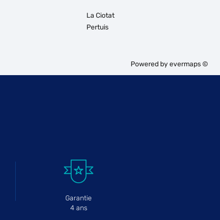
La Ciotat
Pertuis
Powered by
evermaps ©
Garantie
4 ans