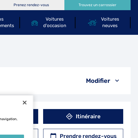
Prenez rendez-vous
Trouvez un carrossier
os
Voitures
Voitures
ements
d'occasion
neuves
Modifier
éphone
Itinéraire
 navigation,
r un devis
Prendre rendez-vous