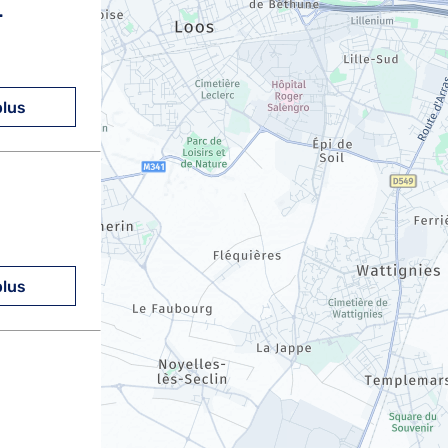
L
plus
plus