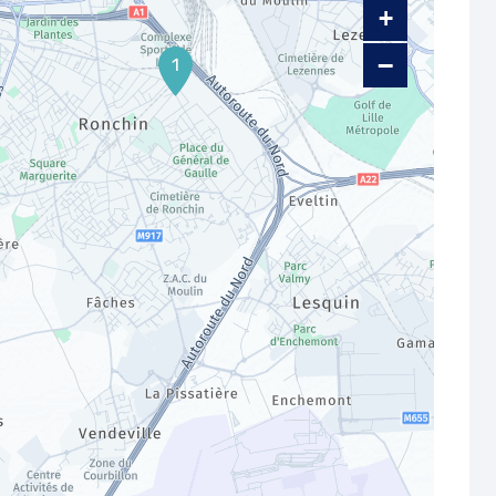
+
−
1