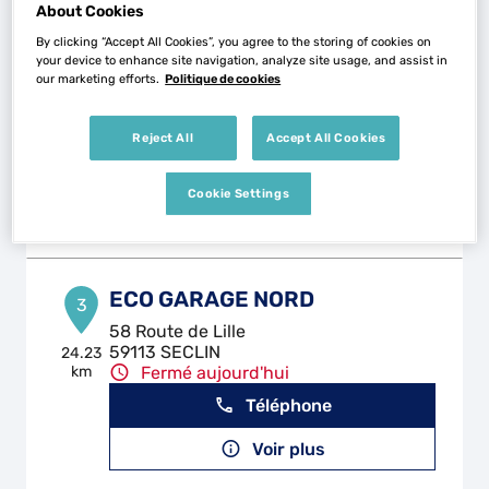
About Cookies
By clicking “Accept All Cookies”, you agree to the storing of cookies on
CARROSSERIE COUSSIN
your device to enhance site navigation, analyze site usage, and assist in
2
our marketing efforts.
Politique de cookies
Rue du Vieux Chemin de Vitry
62117 BREBIERES
17.93
km
Fermé aujourd'hui
Reject All
Accept All Cookies
Téléphone
Cookie Settings
Voir plus
ECO GARAGE NORD
3
58 Route de Lille
59113 SECLIN
24.23
km
Fermé aujourd'hui
Téléphone
Voir plus