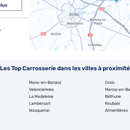
plus
L
plus
Les Top Carrosserie dans les villes à proximité
Mons-en-Barœul
Croix
Valenciennes
Marcq-en-Ba
La Madeleine
Béthune
Lambersart
Roubaix
plus
Wasquehal
Armentières