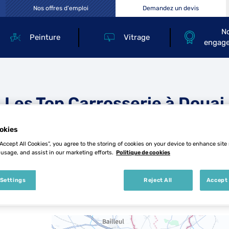
Nos offres d'emploi
Demandez un devis
N
Peinture
Vitrage
engag
Les Top Carrosserie à Douai
okies
“Accept All Cookies”, you agree to the storing of cookies on your device to enhance site
 usage, and assist in our marketing efforts.
Politique de cookies
 Settings
Reject All
Accept 
5 Top Carrosserie à Douai