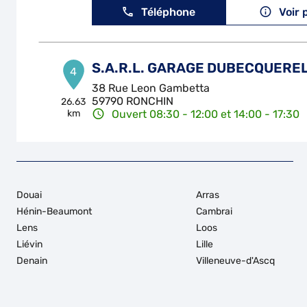
Téléphone
Voir 
S.A.R.L. GARAGE DUBECQUERE
4
38 Rue Leon Gambetta
59790 RONCHIN
26.63
km
Ouvert 08:30 - 12:00 et 14:00 - 17:30
Téléphone
Voir 
GARAGE RATEL
5
Douai
Arras
15 Route Nationale
Hénin-Beaumont
Cambrai
62149 CUINCHY
28.29
Lens
Loos
km
Ouvert 08:00 - 12:00 et 13:30 - 17:30
Liévin
Lille
Téléphone
Voir 
Denain
Villeneuve-d'Ascq