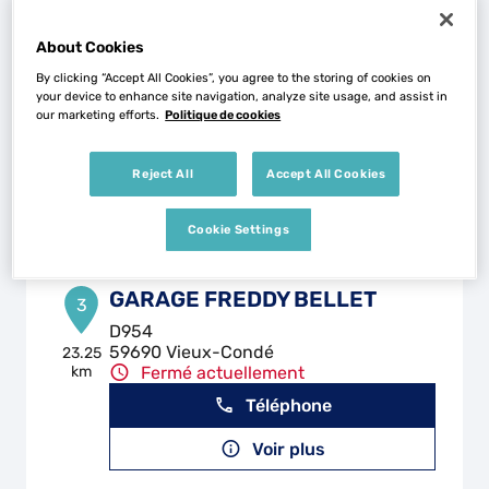
About Cookies
CARROSSERIE COUSSIN
2
By clicking “Accept All Cookies”, you agree to the storing of cookies on
Rue du Vieux Chemin de Vitry
your device to enhance site navigation, analyze site usage, and assist in
62117 BREBIERES
21.68
our marketing efforts.
Politique de cookies
km
Fermé actuellement
Téléphone
Reject All
Accept All Cookies
Voir plus
Cookie Settings
GARAGE FREDDY BELLET
3
D954
59690 Vieux-Condé
23.25
km
Fermé actuellement
Téléphone
Voir plus