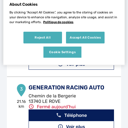
Voir plus
About Cookies
By clicking “Accept All Cookies”, you agree to the storing of cookies on
your device to enhance site navigation, analyze site usage, and assist in
our marketing efforts.
Politique de cookies
BJL AUTO
2
Route du Jai
Reject All
Accept All Cookies
13220 CHATEAUNEUF-LES-MARTIGUES
12.16
km
Ouvert 08:00 - 12:00
Téléphone
Cookie Settings
Voir plus
GENERATION RACING AUTO
3
Chemin de la Bergerie
13740 LE ROVE
21.16
km
Fermé aujourd'hui
Téléphone
Voir plus