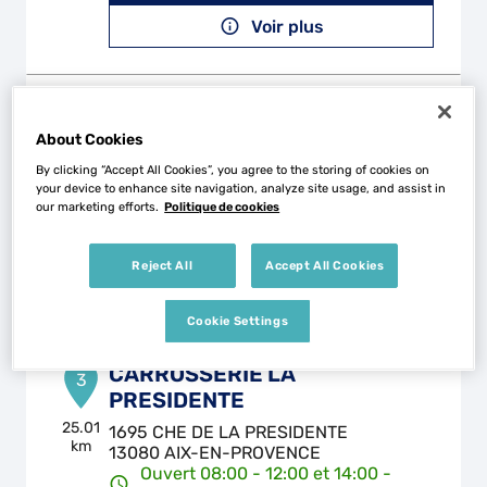
Voir plus
CARROSSERIE 4 N
2
About Cookies
18 Chemin du Vieux Taillades
84300 CAVAILLON
23.56
By clicking “Accept All Cookies”, you agree to the storing of cookies on
km
Ouvert 08:00 - 12:00 et 14:00 -
your device to enhance site navigation, analyze site usage, and assist in
17:00
our marketing efforts.
Politique de cookies
Téléphone
Reject All
Accept All Cookies
Voir plus
Cookie Settings
CARROSSERIE LA
3
PRESIDENTE
25.01
1695 CHE DE LA PRESIDENTE
km
13080 AIX-EN-PROVENCE
Ouvert 08:00 - 12:00 et 14:00 -