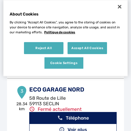
Voir plus
About Cookies
By clicking “Accept All Cookies”, you agree to the storing of cookies on
GARAGE DES MOULINS
2
your device to enhance site navigation, analyze site usage, and assist in
our marketing efforts.
Politique de cookies
Rue Bernard Maris
62330 ISBERGUES
22.27
km
Fermé actuellement
Reject All
Accept All Cookies
Téléphone
Cookie Settings
Voir plus
ECO GARAGE NORD
3
58 Route de Lille
59113 SECLIN
28.34
km
Fermé actuellement
Téléphone
Voir plus