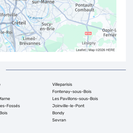
Leaflet
| Map ©2026
HERE
e
Villeparisis
Fontenay-sous-Bois
Marne
Les Pavillons-sous-Bois
des-Fossés
Joinville-le-Pont
Bois
Bondy
Sevran