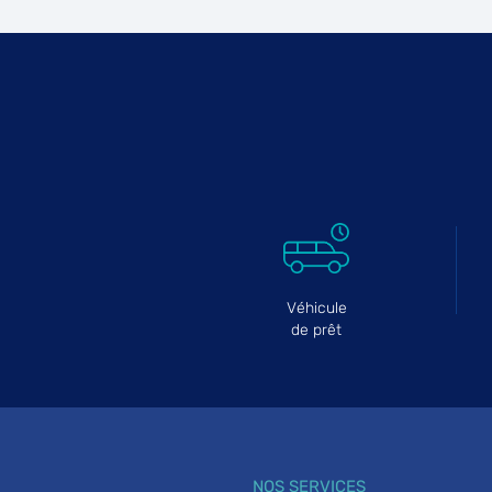
GARAGE BATTS AUTO
6
79 Avenue de Stalingrad
95100 ARGENTEUIL
29.73
km
Fermé aujourd'hui
Téléphone
Voir 
Véhicule
de prêt
NOS SERVICES