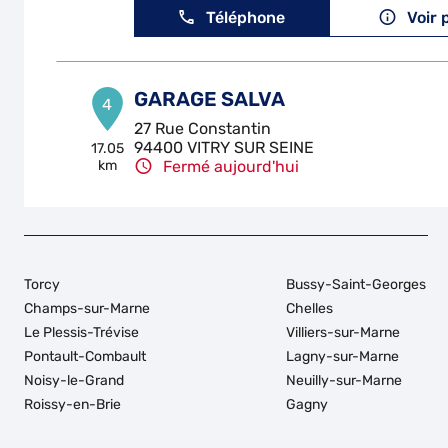
Téléphone
Voir 
GARAGE SALVA
4
27 Rue Constantin
94400 VITRY SUR SEINE
17.05
km
Fermé aujourd'hui
Téléphone
Voir 
CARROSSERIE LECOMTE
5
Torcy
Bussy-Saint-Georges
38-40 Rue Maxime Gorki
Champs-sur-Marne
Chelles
93150 LE BLANC MESNIL
17.14 km
Le Plessis-Trévise
Villiers-sur-Marne
Fermé aujourd'hui
Pontault-Combault
Lagny-sur-Marne
Téléphone
Voir 
Noisy-le-Grand
Neuilly-sur-Marne
Roissy-en-Brie
Gagny