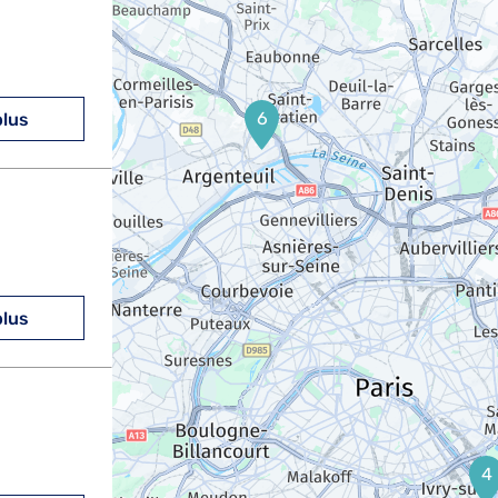
6
plus
plus
4