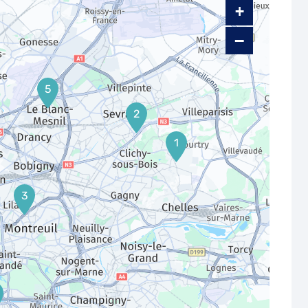
+
−
5
2
1
3