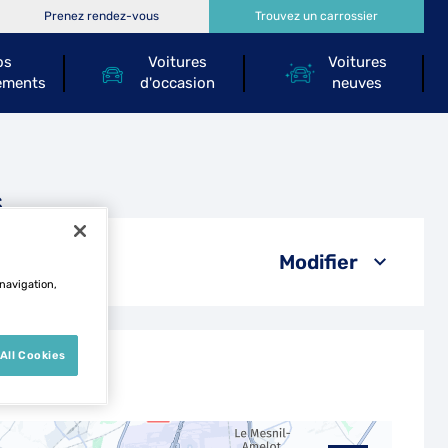
Prenez rendez-vous
Trouvez un carrossier
os
Voitures
Voitures
ements
d'occasion
neuves
s
Modifier
 navigation,
All Cookies