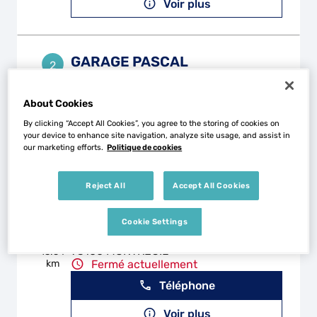
Voir plus
GARAGE PASCAL
2
22 Avenue Pascal
93370 MONTFERMEIL
12.95
About Cookies
km
Fermé actuellement
By clicking “Accept All Cookies”, you agree to the storing of cookies on
Téléphone
your device to enhance site navigation, analyze site usage, and assist in
our marketing efforts.
Politique de cookies
Voir plus
Reject All
Accept All Cookies
GARAGE PARIS MOTORS
3
Cookie Settings
2 Rue du Vert Bois
93100 MONTREUIL
13.54
km
Fermé actuellement
Téléphone
Voir plus