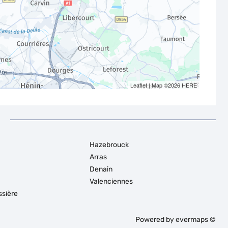
Leaflet
| Map ©2026
HERE
Hazebrouck
Arras
Denain
Valenciennes
ssière
Powered by
evermaps ©