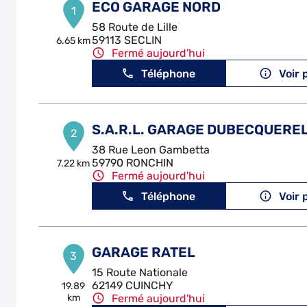
ECO GARAGE NORD
1
58 Route de Lille
59113 SECLIN
6.65 km
Fermé aujourd'hui
Téléphone
Voir 
S.A.R.L. GARAGE DUBECQUERE
2
38 Rue Leon Gambetta
59790 RONCHIN
7.22 km
Fermé aujourd'hui
Téléphone
Voir 
GARAGE RATEL
3
15 Route Nationale
62149 CUINCHY
19.89
km
Fermé aujourd'hui