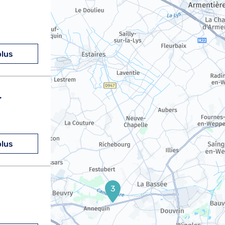
plus
L
plus
3