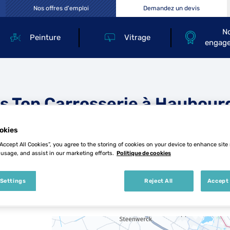
Nos offres d'emploi
Demandez un devis
N
Peinture
Vitrage
engag
s Top Carrosserie à Haubour
okies
“Accept All Cookies”, you agree to the storing of cookies on your device to enhance site
 usage, and assist in our marketing efforts.
Politique de cookies
 Settings
Reject All
Accept 
3 Top Carrosserie à Haubourdin