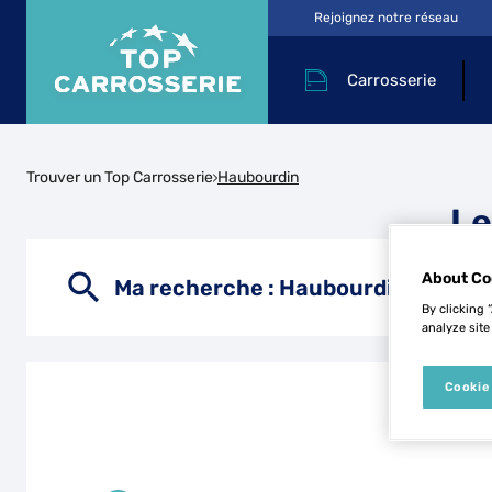
Rejoignez notre réseau
Carrosserie
Trouver un Top Carrosserie
Haubourdin
Le
About Co
Ma recherche :
Haubourdin
By clicking 
analyze site
Cookie