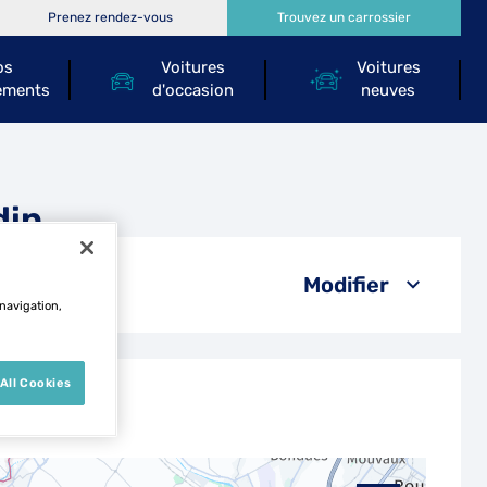
Prenez rendez-vous
Trouvez un carrossier
os
Voitures
Voitures
ements
d'occasion
neuves
din
Modifier
 navigation,
All Cookies