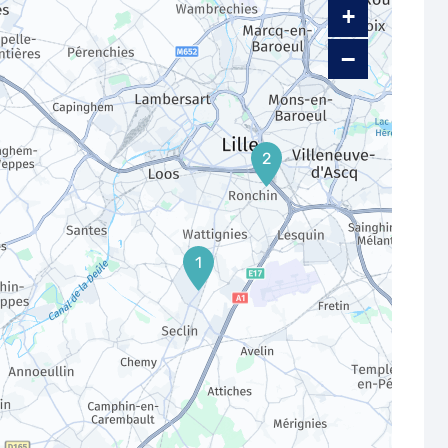
+
−
2
1