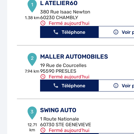
L ATELIER60
1
380 Rue Isaac Newton
60230 CHAMBLY
1.38 km
Fermé aujourd'hui
Téléphone
Voir 
MALLER AUTOMOBILES
2
19 Rue de Courcelles
95590 PRESLES
7.94 km
Fermé aujourd'hui
Téléphone
Voir 
SWING AUTO
3
1 Route Nationale
60730 STE GENEVIEVE
12.71
km
Fermé aujourd'hui