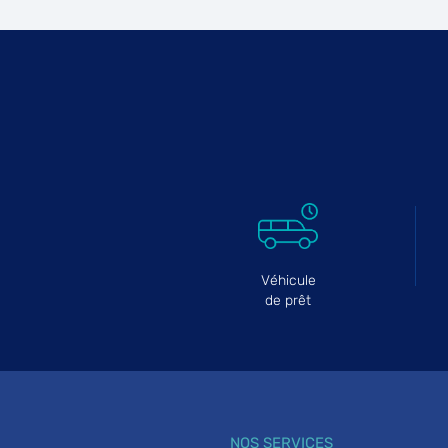
GARAGE BATTS AUTO
6
79 Avenue de Stalingrad
95100 ARGENTEUIL
23.94
km
Fermé aujourd'hui
Téléphone
Voir 
GARAGE DU GOLF
7
27 Rue de Mortefontaine
60520 THIERS-SUR-THEVE
24.27
km
Ouvert 09:00 - 13:00
Véhicule
Téléphone
Voir 
de prêt
CARROSSERIE JDS
8
183 Avenue Maurice Berteaux
78500 SARTROUVILLE
26.02
km
Fermé aujourd'hui
NOS SERVICES