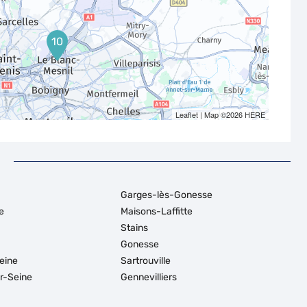
10
Leaflet
| Map ©2026
HERE
Garges-lès-Gonesse
e
Maisons-Laffitte
Stains
Gonesse
eine
Sartrouville
ur-Seine
Gennevilliers