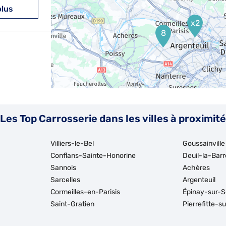
plus
x2
8
plus
Les Top Carrosserie dans les villes à proximité
Villiers-le-Bel
Goussainville
Conflans-Sainte-Honorine
Deuil-la-Barr
Sannois
Achères
Sarcelles
Argenteuil
plus
Cormeilles-en-Parisis
Épinay-sur-S
Saint-Gratien
Pierrefitte-s