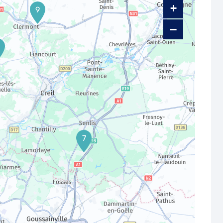
+
9
−
7