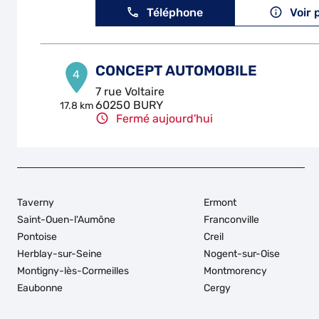
Téléphone
Voir 
CONCEPT AUTOMOBILE
4
7 rue Voltaire
60250 BURY
17.8 km
Fermé aujourd'hui
Téléphone
Voir 
GARAGE M.A.R.
5
Taverny
Ermont
10 Rue des Balsamines
Saint-Ouen-l'Aumône
Franconville
95100 ARGENTEUIL
23.14
Pontoise
Creil
km
Fermé aujourd'hui
Herblay-sur-Seine
Nogent-sur-Oise
Téléphone
Voir 
Montigny-lès-Cormeilles
Montmorency
Eaubonne
Cergy