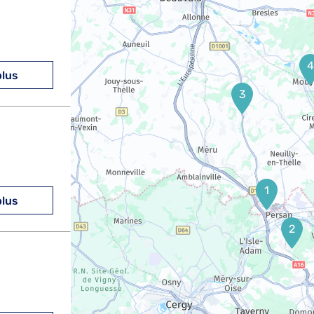
4
plus
3
1
plus
2