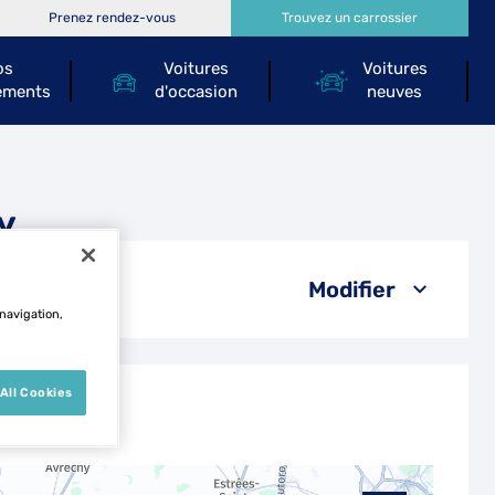
Prenez rendez-vous
Trouvez un carrossier
os
Voitures
Voitures
ements
d'occasion
neuves
y
Modifier
 navigation,
All Cookies