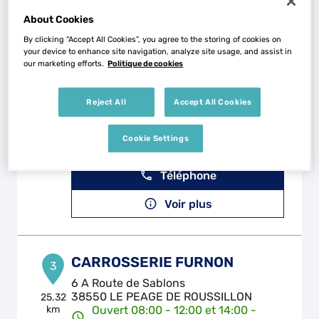
Téléphone
About Cookies
Voir plus
By clicking “Accept All Cookies”, you agree to the storing of cookies on
your device to enhance site navigation, analyze site usage, and assist in
our marketing efforts.
Politique de cookies
CARROSSERIE GARAGE DE
2
Reject All
Accept All Cookies
L'EUROPE
24.26
62 Rue Jean Ligonnet
km
Cookie Settings
69700 GIVORS
Fermé aujourd'hui
Téléphone
Voir plus
CARROSSERIE FURNON
3
6 A Route de Sablons
38550 LE PEAGE DE ROUSSILLON
25.32
km
Ouvert 08:00 - 12:00 et 14:00 -