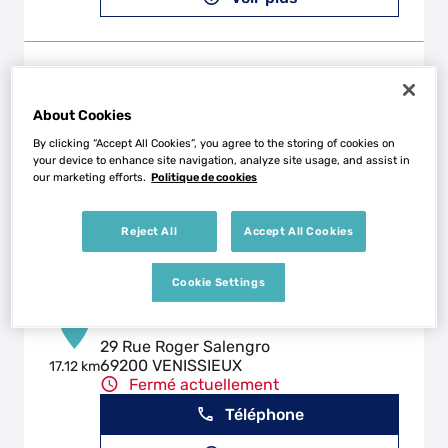
ETS MASTANTUONO
2
48 RUE DES MARTYRS DE LA
About Cookies
RESISTANCE
12.08
By clicking “Accept All Cookies”, you agree to the storing of cookies on
km
42800 RIVE-DE-GIER
your device to enhance site navigation, analyze site usage, and assist in
Fermé actuellement
our marketing efforts.
Politique de cookies
Téléphone
Reject All
Accept All Cookies
Voir plus
Cookie Settings
CDA
3
29 Rue Roger Salengro
69200 VENISSIEUX
17.12 km
Fermé actuellement
Téléphone