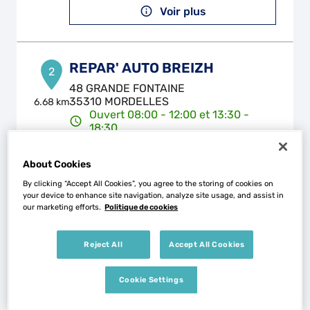
Voir plus
REPAR' AUTO BREIZH
2
48 GRANDE FONTAINE
35310 MORDELLES
6.68 km
Ouvert 08:00 - 12:00 et 13:30 -
18:30
Téléphone
About Cookies
Voir plus
By clicking “Accept All Cookies”, you agree to the storing of cookies on
your device to enhance site navigation, analyze site usage, and assist in
our marketing efforts.
Politique de cookies
CLASSIC BREIZH AUTOS
3
Reject All
Accept All Cookies
5 Rue des Metiers
35160 BRETEIL
8.81 km
Ouvert 08:00 - 12:30 et 13:30 -
Cookie Settings
18:00