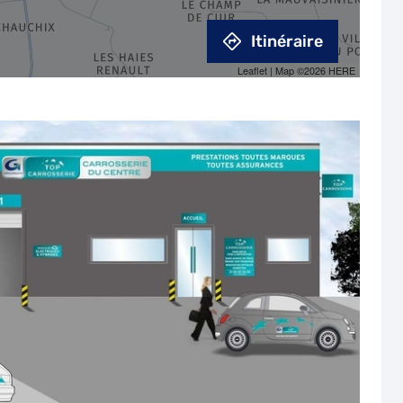
Itinéraire
Leaflet
| Map ©2026
HERE