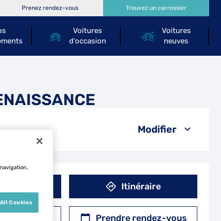
Prenez rendez-vous
Trouvez un carrossier
os
Voitures
Voitures
ements
d'occasion
neuves
RENAISSANCE
Modifier
 navigation,
éphone
Itinéraire
All Cookies
r un devis
Prendre rendez-vous