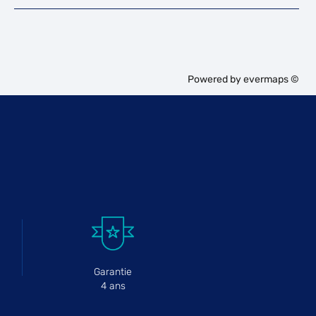
Powered by
evermaps ©
Garantie
4 ans