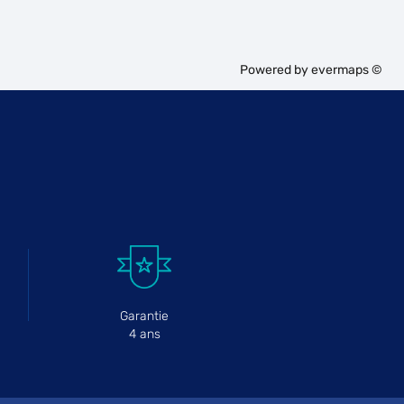
Powered by
evermaps ©
Garantie
4 ans