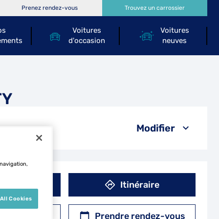
Prenez rendez-vous
Trouvez un carrossier
os
Voitures
Voitures
ements
d'occasion
neuves
TY
Modifier
 navigation,
éphone
Itinéraire
All Cookies
r un devis
Prendre rendez-vous