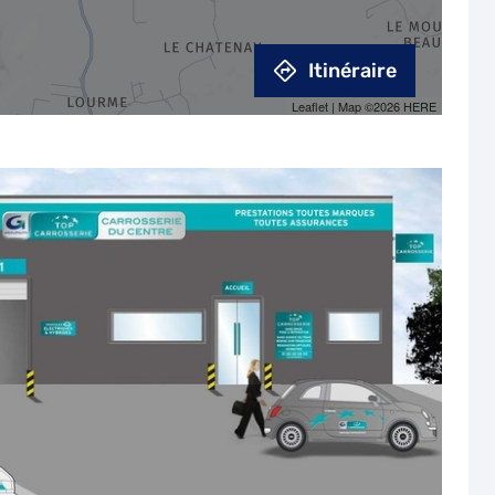
Itinéraire
Leaflet
| Map ©2026
HERE