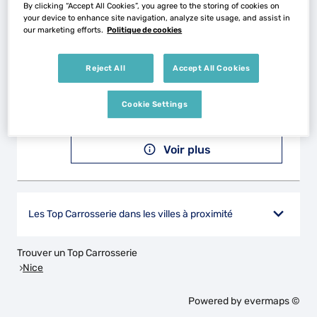
By clicking “Accept All Cookies”, you agree to the storing of cookies on
your device to enhance site navigation, analyze site usage, and assist in
our marketing efforts.
Politique de cookies
IDEAL AUTO
2
Reject All
Accept All Cookies
28 Avenue Franklin Roosevelt
06110 LECANNET
26.67
km
Fermé actuellement
Cookie Settings
Téléphone
Voir plus
Les Top Carrosserie dans les villes à proximité
Trouver un Top Carrosserie
Nice
Powered by
evermaps ©