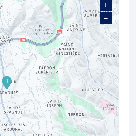
+
−
1