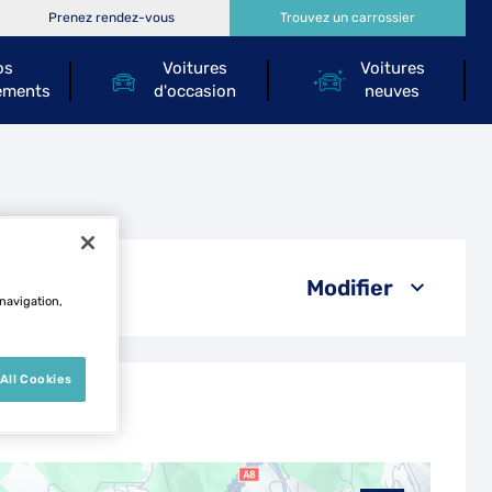
Prenez rendez-vous
Trouvez un carrossier
os
Voitures
Voitures
ements
d'occasion
neuves
n
Modifier
 navigation,
All Cookies