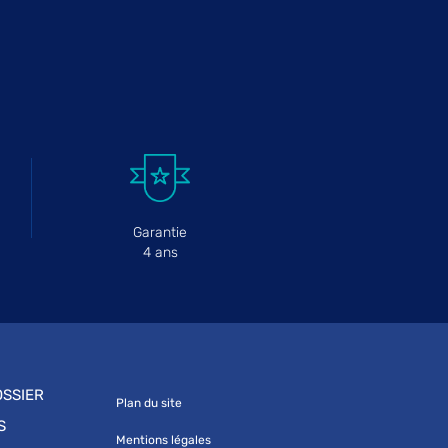
Garantie
4 ans
SSIER
Plan du site
S
Mentions légales