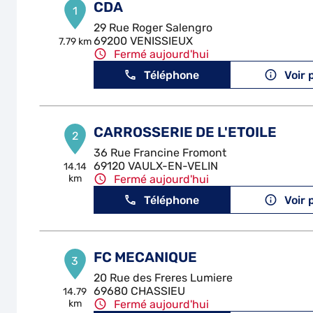
CDA
1
29 Rue Roger Salengro
69200 VENISSIEUX
7.79 km
Fermé aujourd'hui
Téléphone
Voir 
CARROSSERIE DE L'ETOILE
2
36 Rue Francine Fromont
69120 VAULX-EN-VELIN
14.14
km
Fermé aujourd'hui
Téléphone
Voir 
FC MECANIQUE
3
20 Rue des Freres Lumiere
69680 CHASSIEU
14.79
km
Fermé aujourd'hui