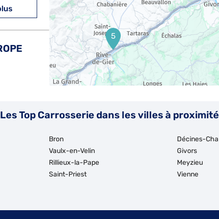
plus
5
ROPE
plus
Les Top Carrosserie dans les villes à proximité
Bron
Décines-Cha
E
Vaulx-en-Velin
Givors
Rillieux-la-Pape
Meyzieu
Saint-Priest
Vienne
plus