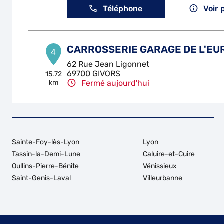
Téléphone
Voir 
CARROSSERIE GARAGE DE L'EU
4
62 Rue Jean Ligonnet
69700 GIVORS
15.72
km
Fermé aujourd'hui
Téléphone
Voir 
ETS MASTANTUONO
5
Sainte-Foy-lès-Lyon
Lyon
48 RUE DES MARTYRS DE LA RESISTANC
Tassin-la-Demi-Lune
Caluire-et-Cuire
42800 RIVE-DE-GIER
24.91
Oullins-Pierre-Bénite
Vénissieux
km
Fermé aujourd'hui
Saint-Genis-Laval
Villeurbanne
Téléphone
Voir 