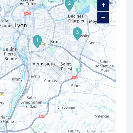
2
+
−
3
1