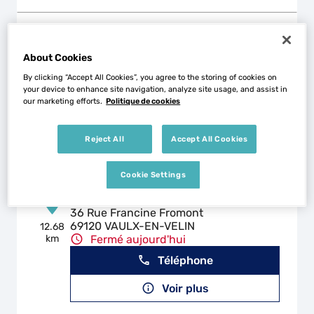
FC MECANIQUE
2
About Cookies
20 Rue des Freres Lumiere
69680 CHASSIEU
8.54
By clicking “Accept All Cookies”, you agree to the storing of cookies on
km
Fermé aujourd'hui
your device to enhance site navigation, analyze site usage, and assist in
our marketing efforts.
Politique de cookies
Téléphone
Voir plus
Reject All
Accept All Cookies
Cookie Settings
CARROSSERIE DE L'ETOILE
3
36 Rue Francine Fromont
69120 VAULX-EN-VELIN
12.68
km
Fermé aujourd'hui
Téléphone
Voir plus