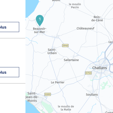
1
plus
plus