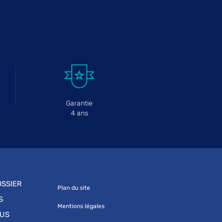
Garantie
4 ans
SSIER
Plan du site
S
Mentions légales
OUS