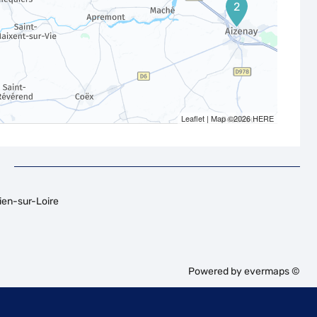
2
Leaflet
| Map ©2026
HERE
ien-sur-Loire
Powered by
evermaps ©