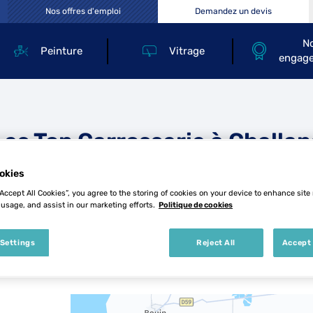
Nos offres d'emploi
Demandez un devis
N
Peinture
Vitrage
engag
Les Top Carrosserie à Challan
okies
“Accept All Cookies”, you agree to the storing of cookies on your device to enhance site
 usage, and assist in our marketing efforts.
Politique de cookies
 Settings
Reject All
Accept 
2 Top Carrosserie à Challans