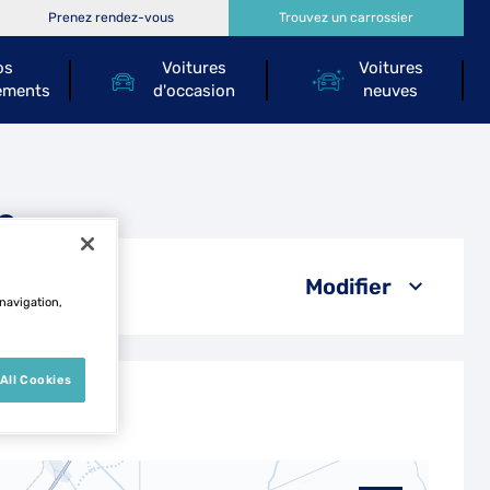
Prenez rendez-vous
Trouvez un carrossier
os
Voitures
Voitures
ements
d'occasion
neuves
s
Modifier
 navigation,
All Cookies