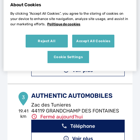
Voir plus
About Cookies
By clicking “Accept All Cookies”, you agree to the storing of cookies on
your device to enhance site navigation, analyze site usage, and assist in
our marketing efforts.
Politique de cookies
SF AUTOS
2
21 Rue de la Mayenne
Reject All
Accept All Cookies
44800 SAINT-HERBLAIN
13.31
km
Fermé aujourd'hui
Téléphone
Cookie Settings
Voir plus
AUTHENTIC AUTOMOBILES
3
Zac des Tunieres
44119 GRANDCHAMP DES FONTAINES
19.41
km
Fermé aujourd'hui
Téléphone
Voir plus