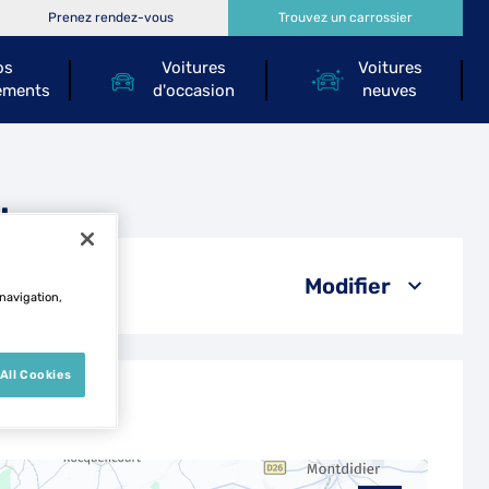
Prenez rendez-vous
Trouvez un carrossier
os
Voitures
Voitures
ements
d'occasion
neuves
l
Modifier
 navigation,
All Cookies