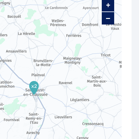
+
−
x2