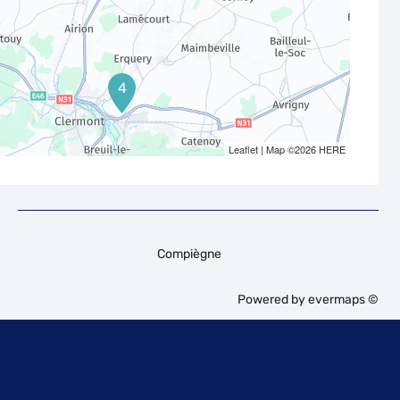
4
Leaflet
| Map ©2026
HERE
Compiègne
Powered by
evermaps ©