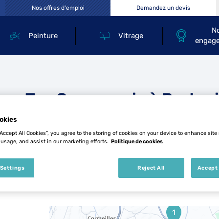
Nos offres d'emploi
Demandez un devis
N
Peinture
Vitrage
engag
Les Top Carrosserie à Breteui
okies
“Accept All Cookies”, you agree to the storing of cookies on your device to enhance site
 usage, and assist in our marketing efforts.
Politique de cookies
 Settings
Reject All
Accept 
4 Top Carrosserie à Breteuil
1