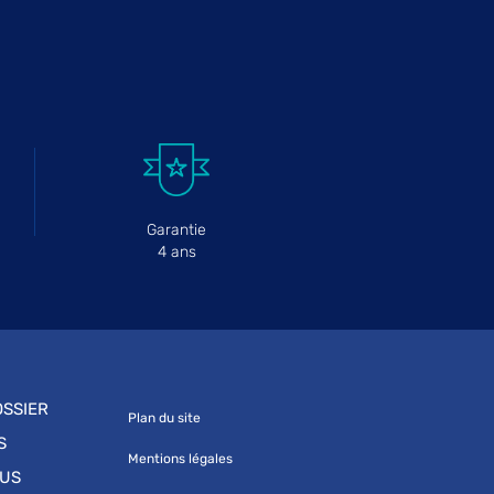
Garantie
4 ans
SSIER
Plan du site
S
Mentions légales
OUS