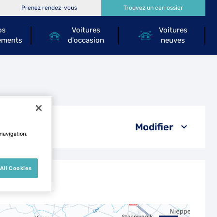
Prenez rendez-vous
Trouvez un carrossier
os
Voitures
Voitures
ements
d'occasion
neuves
l
Modifier
 navigation,
All Cookies