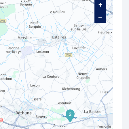
+
−
2